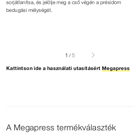
Pressgun-Press Booster segítségével. (a Pressgun 2
préskötés-technika nemcsak biztonságosabb és
sorjátlanítsa, és jelölje meg a cső végén a présidom
préslökete szükséges)
könnyebb, hanem gazdaságosabb is, mint a
bedugási mélységét.
hegesztéssel történő szerelés. Összehasonlításképpen,
a préskötés-technikával akár 80 % szerelési idő is
megtakarítható.
1
5
/
Kattintson ide a használati utasításért
Megapress
A Megapress termékválaszték