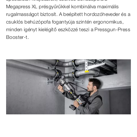
Megapress XL présgyűrűkkel kombinálva maximális
rugalmasságot biztosít. A beépített hordozóheveder és a
csuklós behúzópofa fogantyúja szintén ergonomikus,
minden igényt kielégítő eszközzé teszi a Pressgun-Press
Booster-t.