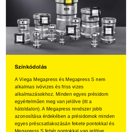
Színkódolás
A Viega Megapress és Megapress S nem
alkalmas ivóvizes és friss vizes
alkalmazásokhoz. Minden egyes présidom
egyértelműen meg van jelölve (itt a
hátoldalon). A Megapress rendszer jobb
azonosítása érdekében a présidomok minden
egyes préscsatlakozásán fekete pontokkal és
Megapress S fehér pontokkal van jelölve.