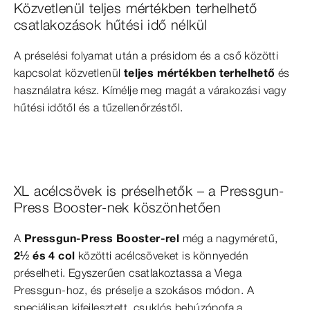
Közvetlenül teljes mértékben terhelhető
csatlakozások hűtési idő nélkül
A préselési folyamat után a présidom és a cső közötti
kapcsolat közvetlenül
teljes mértékben terhelhető
és
használatra kész. Kímélje meg magát a várakozási vagy
hűtési időtől és a tűzellenőrzéstől.
XL acélcsövek is préselhetők – a Pressgun-
Press Booster-nek köszönhetően
A
Pressgun-Press Booster-rel
még a nagyméretű,
2½ és 4 col
közötti acélcsöveket is könnyedén
préselheti. Egyszerűen csatlakoztassa a Viega
Pressgun-hoz, és préselje a szokásos módon. A
speciálisan kifejlesztett, csuklós behúzópofa a