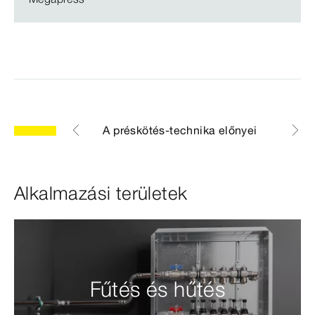
eges jellemzők
A préskötés-technika előnyei
Szere
Alkalmazási területek
Fűtés és hűtés