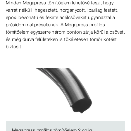
Minden Megapress tömítőelem lehetővé teszi, hogy
varrat nélküli, hegesztett, horganyzott, iparilag festett,
epoxi bevonatú és fekete acélcsöveket ugyanazzal a
présidommal préseljenek. A Megapress profilos
tömítőelem egyszerre három ponton zárja körül a csövet,
és még durva felületeken is tökéletesen tömör kötést
biztosít.
Megapress profilos tömítőelem 2 colig