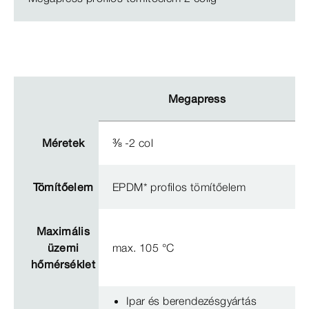
Megapress
Méretek
⅜ -2 col
Tömítőelem
EPDM* profilos tömítőelem
Maximális
üzemi
max. 105 °C
hőmérséklet
Ipar és berendezésgyártás