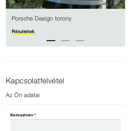
Porsche Design torony
Részletek
1
2
3
Kapcsolatfelvétel
Az Ön adatai
Keresztnév *