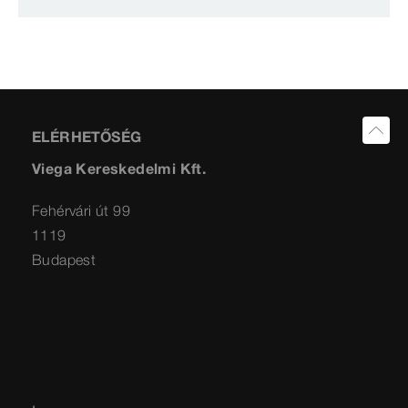
ELÉRHETŐSÉG
Viega Kereskedelmi Kft.
Fehérvári út 99
1119
Budapest