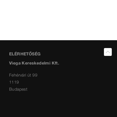
ELÉRHETŐSÉG
Viega Kereskedelmi Kft.
Fehérvári út 99
1119
Budapest