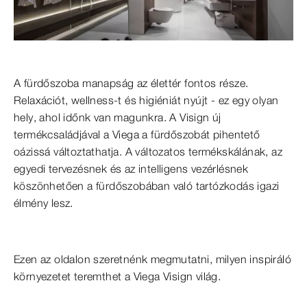
A fürdőszoba manapság az élettér fontos része.
Relaxációt, wellness-t és higiéniát nyújt - ez egy olyan
hely, ahol időnk van magunkra. A Visign új
termékcsaládjával a Viega a fürdőszobát pihentető
oázissá változtathatja. A változatos termékskálának, az
egyedi tervezésnek és az intelligens vezérlésnek
köszönhetően a fürdőszobában való tartózkodás igazi
élmény lesz.
Ezen az oldalon szeretnénk megmutatni, milyen inspiráló
környezetet teremthet a Viega Visign világ.