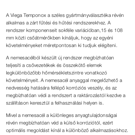
A Viega Temponox a széles gyártmányválasztéka révén
alkalmas a zárt fűtési és hűtési rendszerekhez. A
rendszer komponenseit sokféle variációban,15 és 108
mm közti csőátmérőkben kínáljuk, hogy az egyéni
követelményeket méretpontosan ki tudjuk elégíteni.
A nemesacélból készült új rendszer megbízhatóan
teljesíti a csővezetékek és összekötő elemek
legkülönbözőbb hőmérsékletszintre vonatkozó
követelményeit. A nemesacél anyaggal megelőzhető a
nedvesség hatására fellépő korróziós veszély, és az
megbízhatóan védi a rendszert a raktározástól kezdve a
szállításon keresztül a felhasználási helyen is.
Mivel a nemesacél a különleges anyagtulajdonságai
révén megbízhatóan véd a külső korróziótól, ezért
optimális megoldást kínál a különböző alkalmazásokhoz.