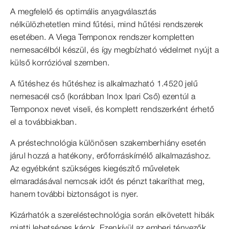
A megfelelő és optimális anyagválasztás
nélkülözhetetlen mind fűtési, mind hűtési rendszerek
esetében. A Viega Temponox rendszer kompletten
nemesacélból készül, és így megbízható védelmet nyújt a
külső korrózióval szemben.
A fűtéshez és hűtéshez is alkalmazható 1.4520 jelű
nemesacél cső (korábban Inox Ipari Cső) ezentúl a
Temponox nevet viseli, és komplett rendszerként érhető
el a továbbiakban.
A préstechnológia különösen szakemberhiány esetén
járul hozzá a hatékony, erőforráskímélő alkalmazáshoz.
Az egyébként szükséges kiegészítő műveletek
elmaradásával nemcsak időt és pénzt takaríthat meg,
hanem további biztonságot is nyer.
Kizárhatók a szereléstechnológia során elkövetett hibák
miatti lehetséges károk. Ezenkívül az emberi tényezők