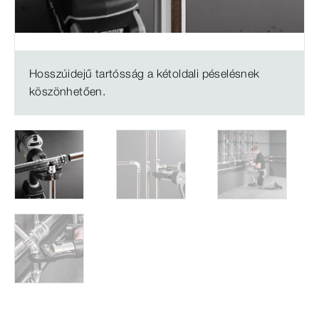
Hosszúidejű tartósság a kétoldali péselésnek
köszönhetően.