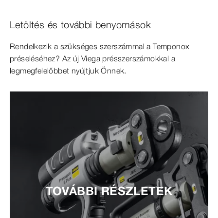
Letöltés és további benyomások
Rendelkezik a szükséges szerszámmal a Temponox
préseléséhez? Az új Viega présszerszámokkal a
legmegfelelőbbet nyújtjuk Önnek.
TOVÁBBI RÉSZLETEK