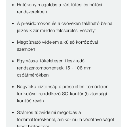
Hatékony megoldás a zárt fűtési és hűtési
rendszerekben
A présidomokon és a csöveken található barna
jelzés kizár minden felcserélési veszélyt
Megbízható védelem a külső korrózióval
szemben
Egymással tökéletesen illeszkedő
rendszerkomponensek 15 - 108 mm
csőátmérőkben
Nagyfokú biztonság a préseletlen-tömörtelen
funkcióval rendelkező SC-kontúr (biztonsági
kontúr) révén
Számos tűzvédelmi megoldás a
födémáttöréskenél, amikor nulla védőtávolságot
lehet biztosítani