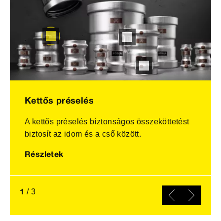
Kettős préselés
A kettős préselés biztonságos összeköttetést
biztosít az idom és a cső között.
Részletek
1
/
3