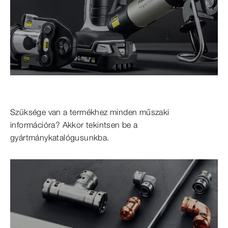
Szüksége van a termékhez minden műszaki
információra? Akkor tekintsen be a
gyártmánykatalógusunkba.