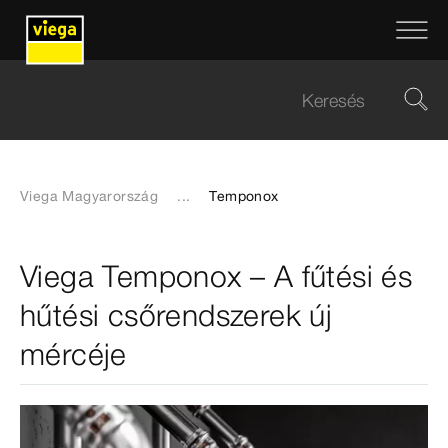
Viega Magyarország
...
Temponox
Viega Temponox – A fűtési és
hűtési csőrendszerek új
mércéje