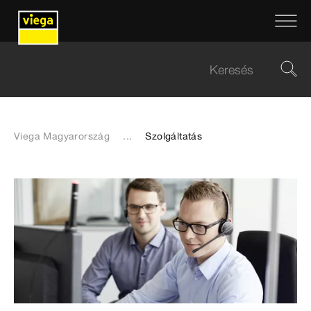
Viega Magyarország
...
Szolgáltatás