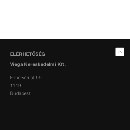
ELÉRHETŐSÉG
Viega Kereskedelmi Kft.
Fehérvári út 99
1119
Budapest