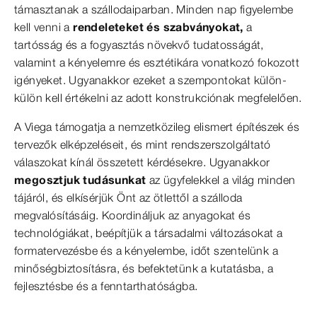
támasztanak a szállodaiparban. Minden nap figyelembe
kell venni a
rendeleteket és szabványokat,
a
tartósság és a fogyasztás növekvő tudatosságát,
valamint a kényelemre és esztétikára vonatkozó fokozott
igényeket. Ugyanakkor ezeket a szempontokat külön-
külön kell értékelni az adott konstrukciónak megfelelően.
A Viega támogatja a nemzetközileg elismert építészek és
tervezők elképzeléseit, és mint rendszerszolgáltató
válaszokat kínál összetett kérdésekre. Ugyanakkor
megosztjuk tudásunkat
az ügyfelekkel a világ minden
tájáról, és elkísérjük Önt az ötlettől a szálloda
megvalósításáig. Koordináljuk az anyagokat és
technológiákat, beépítjük a társadalmi változásokat a
formatervezésbe és a kényelembe, időt szentelünk a
minőségbiztosításra, és befektetünk a kutatásba, a
fejlesztésbe és a fenntarthatóságba.