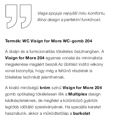
Viega spojuje nejvyšší míru komfortu,
líbivý design a perfektní funkčnost.
Termék: WC Visign for More WC-gomb 204
A dizájn és a funkcionalitás tökéletes összhangban. A
Visign for More 204
egyenes vonalai és minimalista
megjelenése magáért beszél.Az öblítést indító vékony
vonal bizonyítja, hogy még a feltűnő részletek is
tökéletes technikát jelenthetnek.
A kiváló minőségű
króm
színű
Visign for More 204
gomb optikailag tökéletesen illik a
Multiplex
design
kádkészleteknek, de megfelel a különböző gyártók
legtöbb időtálló szerelvényének. Ha speciális keretet
használunk, akkor a működtetőlap a
burkolat