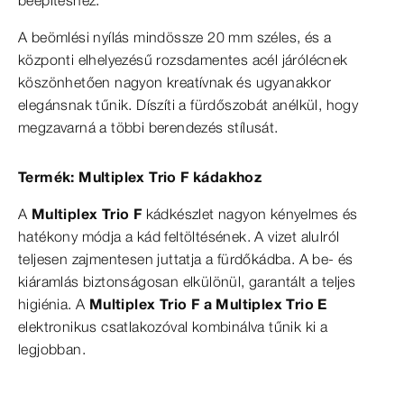
A beömlési nyílás mindössze 20 mm széles, és a
központi elhelyezésű rozsdamentes acél járólécnek
köszönhetően nagyon kreatívnak és ugyanakkor
elegánsnak tűnik. Díszíti a fürdőszobát anélkül, hogy
megzavarná a többi berendezés stílusát.
Termék: Multiplex Trio F kádakhoz
A
Multiplex Trio F
kádkészlet nagyon kényelmes és
hatékony módja a kád feltöltésének. A vizet alulról
teljesen zajmentesen juttatja a fürdőkádba. A be- és
kiáramlás biztonságosan elkülönül, garantált a teljes
higiénia. A
Multiplex Trio F a Multiplex Trio E
elektronikus csatlakozóval kombinálva tűnik ki a
legjobban.