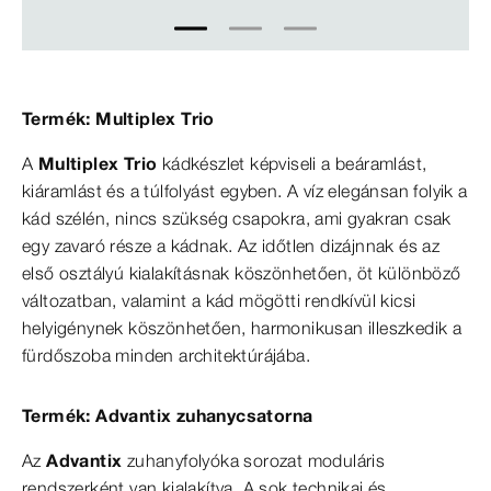
1
2
3
Termék: Multiplex Trio
A
Multiplex Trio
kádkészlet képviseli a beáramlást,
kiáramlást és a túlfolyást egyben. A víz elegánsan folyik a
kád szélén, nincs szükség csapokra, ami gyakran csak
egy zavaró része a kádnak. Az időtlen dizájnnak és az
első osztályú kialakításnak köszönhetően, öt különböző
változatban, valamint a kád mögötti rendkívül kicsi
helyigénynek köszönhetően, harmonikusan illeszkedik a
fürdőszoba minden architektúrájába.
Termék: Advantix zuhanycsatorna
Az
Advantix
zuhanyfolyóka sorozat moduláris
rendszerként van kialakítva. A sok technikai és