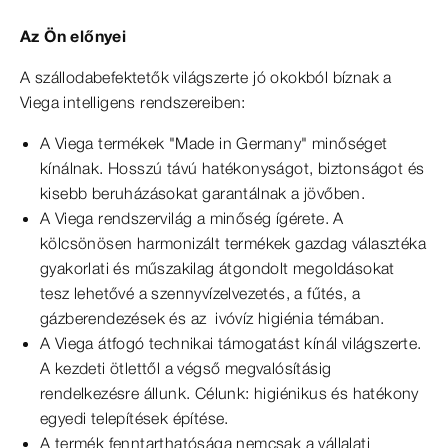
Az Ön előnyei
A szállodabefektetők világszerte jó okokból bíznak a
Viega intelligens rendszereiben:
A Viega termékek "Made in Germany" minőséget
kínálnak. Hosszú távú hatékonyságot, biztonságot és
kisebb beruházásokat garantálnak a jövőben.
A Viega rendszervilág a minőség ígérete. A
kölcsönösen harmonizált termékek gazdag választéka
gyakorlati és műszakilag átgondolt megoldásokat
tesz lehetővé a szennyvízelvezetés, a fűtés, a
gázberendezések és az ivóvíz higiénia témában.
A Viega átfogó technikai támogatást kínál világszerte.
A kezdeti ötlettől a végső megvalósításig
rendelkezésre állunk. Célunk: higiénikus és hatékony
egyedi telepítések építése.
A termék fenntarthatósága nemcsak a vállalati