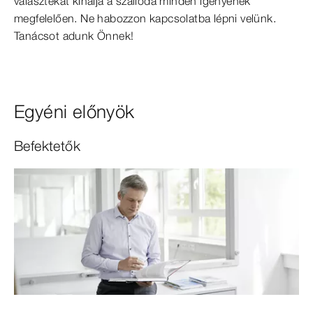
választékát kínálja a szálloda minden igényének
megfelelően. Ne habozzon kapcsolatba lépni velünk.
Tanácsot adunk Önnek!
Egyéni előnyök
Befektetők