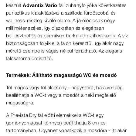
készült
Advantix Vario
fali zuhanyfolyóka következetes
purisztikus kialakításával a szálloda fürdőszobái és
wellness-részleg kiváló eleme. A járóléc csak négy
milliméter széles, így diszkréten és elegánsan
beilleszthetők és bármilyen burkolathoz illeszkedik. A víz
biztonságosan folyik el a falon keresztül, így akár nagy
méretű csempe is vágás nélkül felrakható. Az elegáns
falcsatorna öntisztító.
Termékek: Állítható magasságú WC és mosdó
Túl magas vagy túl alacsony - nagyszerű, ha a vendég
beállíthatja a WC-t vagy a mosdót a neki megfelelő
magasságra.
A Prevista Dry fal előtti elemekkel a WC-t egy
gombnyomással könnyen beállíthatja 8 cm-es
tartományban. Ugyanez vonatkozik a mosdóra - itt akár