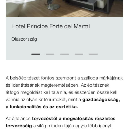
Hotel Principe Forte dei Marmi
Olaszország
1
2
3
4
5
A belsőépítészet fontos szempont a szálloda márkájának
és identitásának megteremtésében. Az építésznek
átfogó megoldást kell találnia, és ésszerűen össze kell
vonnia az olyan kritériumokat, mint a
gazdaságosság,
a funkcionalitás és az esztétika.
Az általános
tervezéstől a megvalósítás részletes
tervezéséig
a világ minden táján egyre több igényt