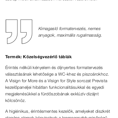
Kimagasló formatervezés, nemes
anyagok, maximális rugalmasság.
Termék: Közelségvezérlő táblák
Érintés nélküli kényelem és díjnyertes formatervezés
választásának lehetősége a WC-khez és piszoárokhoz.
A Visign for More és a Visign for Style sorozat Prevista
kezelőpaneljei hibátlan funkcionalitásukkal és egyedi
megjelenésükkel a fürdőszobának exklúzív dizájnt
kölcsönöz.
A higiénikus, érintésmentes kezelők, amelyeket diszkrét
elegáns elemek képviselnek a legmagasabb minőségű