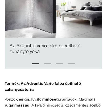
Az Advantix Vario falra szerelhető
zuhanyfolyóka
1
2
3
4
Termék: Az Advantix Vario falba építhető
zuhanycsatorna
Vonzó
design
. Kiváló
minőség
ű anyagok. Maximális
rugalmasság
. A kiváló minőségű rozsdamentes acélból