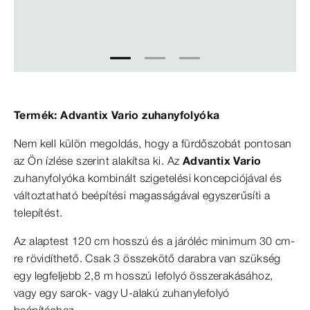
1
2
3
Termék: Advantix Vario zuhanyfolyóka
Nem kell külön megoldás, hogy a fürdőszobát pontosan
az Ön ízlése szerint alakítsa ki. Az
Advantix Vario
zuhanyfolyóka kombinált szigetelési koncepciójával és
változtatható beépítési magasságával egyszerűsíti a
telepítést.
Az alaptest 120 cm hosszú és a járóléc minimum 30 cm-
re rövidíthető. Csak 3 összekötő darabra van szükség
egy legfeljebb 2,8 m hosszú lefolyó összerakásához,
vagy egy sarok- vagy U-alakú zuhanylefolyó
beépítéshez.