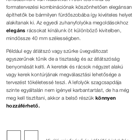
formatervezési kombinációnak köszönhetően elegánsan
építhetők be bármilyen fürdőszobába így kivételes helyet
alakítanak ki. Az egyedi zuhanyfolyóka megoldásokhoz
elegáns
rácsokat kínálunk öt különböző kivitelben,
mindössze 40 mm szélességben.
Például egy átlátszó vagy szürke üvegváltozat
egyszerűnek tűnik de a tisztaság és az átlátszóság
benyomását kelti. A keretek és rácsok négyzet alakú
vagy kerek kontúrjának megválasztási lehetősége a
tervezést tökéletessé teszi. A lefolyók szagcsapdája
szinte egyáltalán nem igényel karbantartást, de ha még
meg kell tisztítani, akkor a belső részük
könnyen
hozzáférhető.