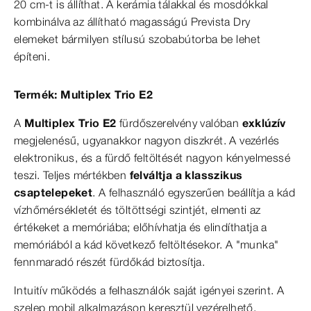
20 cm-t is állíthat. A kerámia tálakkal és mosdókkal
kombinálva az állítható magasságú Prevista Dry
elemeket bármilyen stílusú szobabútorba be lehet
építeni.
Termék: Multiplex Trio E2
A
Multiplex Trio E2
fürdőszerelvény valóban
exklúzív
megjelenésű, ugyanakkor nagyon diszkrét. A vezérlés
elektronikus, és a fürdő feltöltését nagyon kényelmessé
teszi. Teljes mértékben
felváltja a klasszikus
csaptelepeket
. A felhasználó egyszerűen beállítja a kád
vízhőmérsékletét és töltöttségi szintjét, elmenti az
értékeket a memóriába; előhívhatja és elindíthatja a
memóriából a kád következő feltöltésekor. A "munka"
fennmaradó részét fürdőkád biztosítja.
Intuitív működés a felhasználók saját igényei szerint. A
szelep mobil alkalmazáson keresztül vezérelhető.