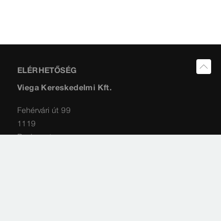
ELÉRHETŐSÉG
Viega Kereskedelmi Kft.
Fehérvári út 99
1119
Budapest
Impresszum