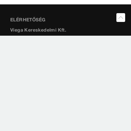
ELÉRHETŐSÉG
Viega Kereskedelmi Kft.
Fehérvári út 99
1119
Budapest
Impresszum
Jogi tájékoztatás
Adatvédelem