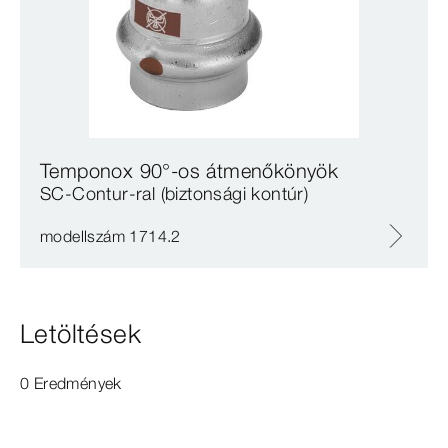
Temponox 90°-os átmenőkönyök
SC‑Contur-ral (biztonsági kontúr)
modellszám 1714.2
Letöltések
0 Eredmények