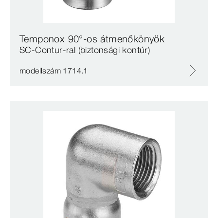
Temponox 90°-os átmenőkönyök
SC‑Contur-ral (biztonsági kontúr)
modellszám 1714.1