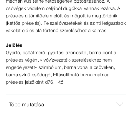
mechanikus terhelhetőségének biztosításához. A
csővégek védelem céljából dugókkal vannak lezárva. A
préselés a tömítőelem előtt és mögött is megtörténik
(kettős préselés). Felszállóvezetékek és szinti leágazások
vakolat elé és alá történő szereléséhez alkalmas.
Jelölés
Gyártó, csőátmérő, gyártási azonosító, barna pont a
préselés végén, »Ivóvízvezeték-​szerelésekhez nem
engedélyezett« szimbólum, barna vonal a csöveken,
barna színű csődugó, Eltávolítható barna matrica
préselés jelzőként d76.1-től
Több mutatása