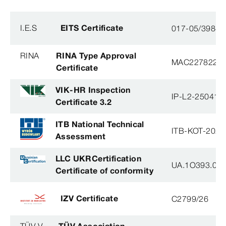
I.E.S
EITS Certificate
017-05/3984-
RINA
RINA Type Approval
MAC227822X
Certificate
VIK-HR Inspection
IP-L2-250414
Certificate 3.2
ITB National Technical
ITB-KOT-2022
Assessment
LLC UKRCertification
UA.1O393.004
Certificate of conformity
IZV Certificate
C2799/26