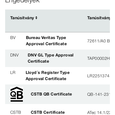
Engedélyek
Tanúsítvány
Tanúsítvány
Tanúsítvány
Tanúsítvány
BV
Bureau Veritas Type
72611/A0 BV
Approval Certificate
DNV
DNV GL Type Approval
TAP00002H5
Certificate
LR
Lloyd´s Register Type
LR22513745T
Approval Certificate
CSTB QB Certificate
QB-141-2316
CSTB
CSTB Certificate
ATec 14.1/22