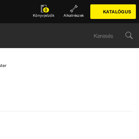
0
KATALÓGUS
Könyvjelzők
Alkatrészek
ter