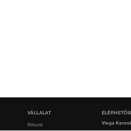
VÁLLALAT
ELÉRHETŐS
Viega Keresk
Rólunk