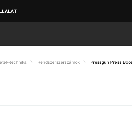
LLALAT
eték-technika
Rendszerszerszámok
Pressgun Press Boos