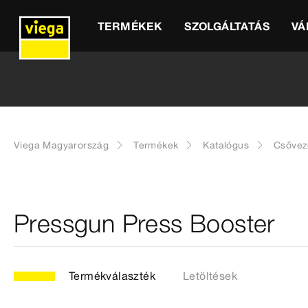
TERMÉKEK
SZOLGÁLTATÁS
VÁ
Viega Magyarország
Termékek
Katalógus
Csővez
Pressgun Press Booster
Termékválaszték
Letöltések