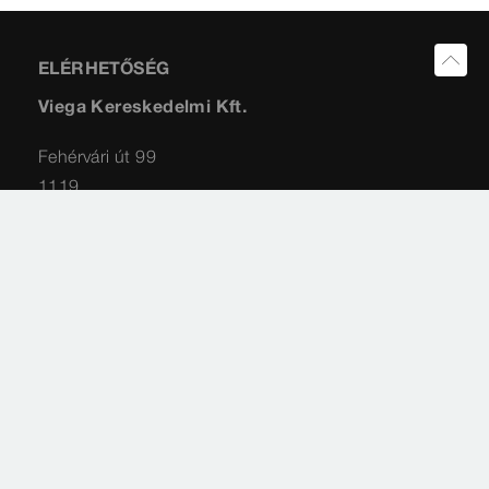
ELÉRHETŐSÉG
Viega Kereskedelmi Kft.
Fehérvári út 99
1119
Budapest
Impresszum
Jogi tájékoztatás
Adatvédelem