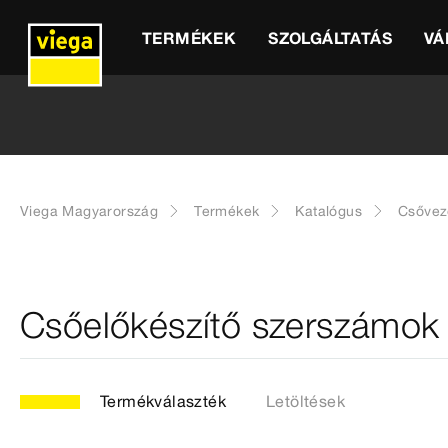
TERMÉKEK
SZOLGÁLTATÁS
VÁ
Viega Magyarország
Termékek
Katalógus
Csővez
Csőelőkészítő szerszámok
Termékválaszték
Letöltések