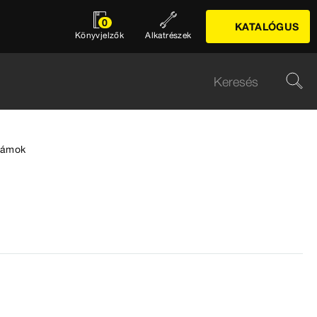
0
KATALÓGUS
Könyvjelzők
Alkatrészek
zámok