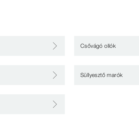
Csővágó ollók
Süllyesztő marók