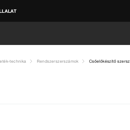
LLALAT
eték-technika
Rendszerszerszámok
Csőelőkészítő szers