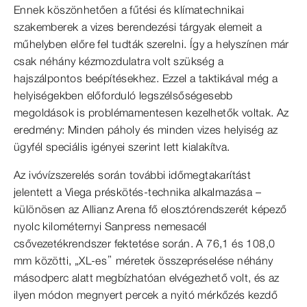
Ennek köszönhetően a fűtési és klímatechnikai
szakemberek a vizes berendezési tárgyak elemeit a
műhelyben előre fel tudták szerelni. Így a helyszínen már
csak néhány kézmozdulatra volt szükség a
hajszálpontos beépítésekhez. Ezzel a taktikával még a
helyiségekben előforduló legszélsőségesebb
megoldások is problémamentesen kezelhetők voltak. Az
eredmény: Minden páholy és minden vizes helyiség az
ügyfél speciális igényei szerint lett kialakítva.
Az ivóvízszerelés során további időmegtakarítást
jelentett a Viega préskötés-technika alkalmazása –
különösen az Allianz Arena fő elosztórendszerét képező
nyolc kilométernyi Sanpress nemesacél
csővezetékrendszer fektetése során. A 76,1 és 108,0
mm közötti, „XL-es” méretek összepréselése néhány
másodperc alatt megbízhatóan elvégezhető volt, és az
ilyen módon megnyert percek a nyitó mérkőzés kezdő