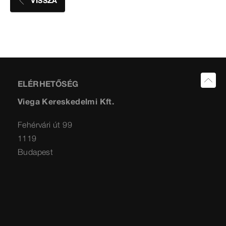
VISSZA
ELÉRHETŐSÉG
Viega Kereskedelmi Kft.
Fehérvári út 99
1119
Budapest