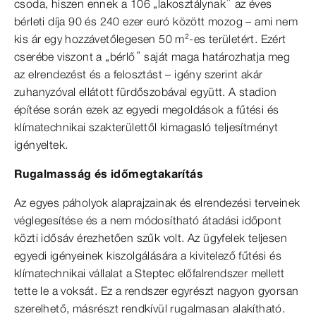
csoda, hiszen ennek a 106 „lakosztálynak” az éves
bérleti díja 90 és 240 ezer euró között mozog – ami nem
kis ár egy hozzávetőlegesen 50 m²-es területért. Ezért
cserébe viszont a „bérlő” saját maga határozhatja meg
az elrendezést és a felosztást – igény szerint akár
zuhanyzóval ellátott fürdőszobával együtt. A stadion
építése során ezek az egyedi megoldások a fűtési és
klímatechnikai szakterülettől kimagasló teljesítményt
igényeltek.
Rugalmasság és időmegtakarítás
Az egyes páholyok alaprajzainak és elrendezési terveinek
véglegesítése és a nem módosítható átadási időpont
közti idősáv érezhetően szűk volt. Az ügyfelek teljesen
egyedi igényeinek kiszolgálására a kivitelező fűtési és
klímatechnikai vállalat a Steptec előfalrendszer mellett
tette le a voksát. Ez a rendszer egyrészt nagyon gyorsan
szerelhető, másrészt rendkívül rugalmasan alakítható.