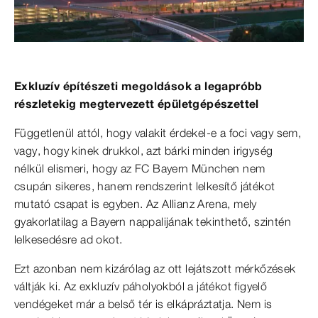
Exkluzív építészeti megoldások a legapróbb
részletekig megtervezett épületgépészettel
Függetlenül attól, hogy valakit érdekel-e a foci vagy sem,
vagy, hogy kinek drukkol, azt bárki minden irigység
nélkül elismeri, hogy az FC Bayern München nem
csupán sikeres, hanem rendszerint lelkesítő játékot
mutató csapat is egyben. Az Allianz Arena, mely
gyakorlatilag a Bayern nappalijának tekinthető, szintén
lelkesedésre ad okot.
Ezt azonban nem kizárólag az ott lejátszott mérkőzések
váltják ki. Az exkluzív páholyokból a játékot figyelő
vendégeket már a belső tér is elkápráztatja. Nem is