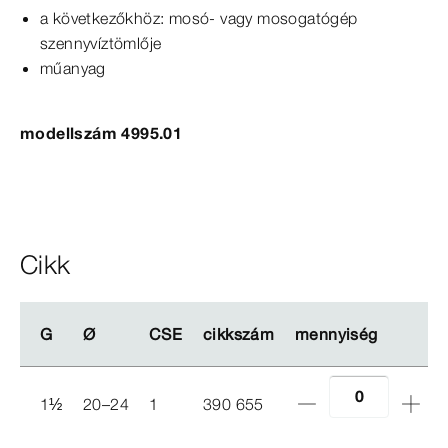
a következőkhöz: mosó- vagy mosogatógép
szennyvíztömlője
műanyag
modellszám 4995.01
Cikk
G
G
Ø
Ø
CSE
CSE
cikkszám
cikkszám
mennyiség
mennyiség
1
½
20–24
1
390 655