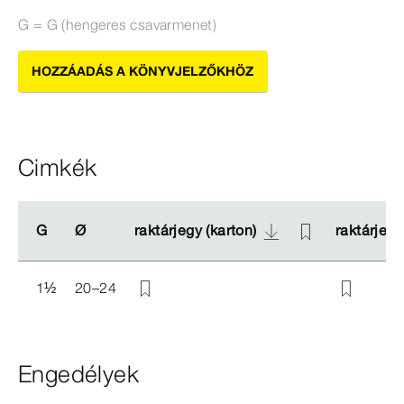
G = G (hengeres csavarmenet)
HOZZÁADÁS A KÖNYVJELZŐKHÖZ
Cimkék
G
G
Ø
Ø
raktárjegy (karton)
raktárjegy (karton)
raktárjegy
raktárjegy
1
½
20–24
Engedélyek