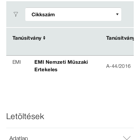
Tanúsítvány
Tanúsítvány
Tanúsítvány
Tanúsítvány
EMI
EMI Nemzeti Müszaki
A-44/2016
Ertekeles
Letöltések
Adatlap