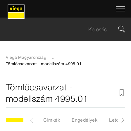
Viega Magyarország
...
Tömlőcsavarzat - modellszám 4995.01
Tömlőcsavarzat -
modellszám 4995.01
5.01
Cikk
Cimkék
Engedélyek
Letöltése