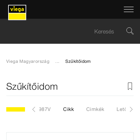
Viega Magyarország
...
Szűkítőidom
Szűkítőidom
modellszám 7987V
Cikk
Cimkék
Letöltése