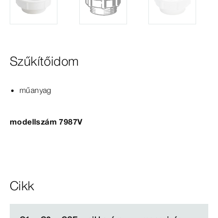
Szűkítőidom
műanyag
modellszám 7987V
Cikk