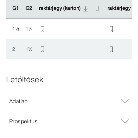
G1
G1
G2
G2
raktárjegy (karton)
raktárjegy (karton)
raktárjegy (et
raktárjegy (et
1
½
1
¼
2
1
½
Letöltések
Adatlap
Prospektus