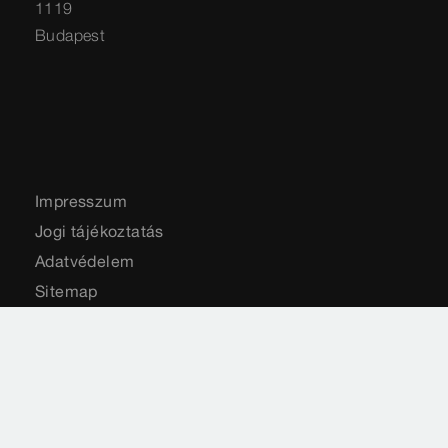
1119
Budapest
Impresszum
Jogi tájékoztatás
Adatvédelem
Sitemap
Szabványok
ÁSZF
Országválasztás
Cookie settings