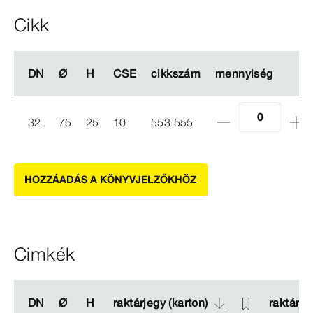
Cikk
DN
DN
Ø
Ø
H
H
CSE
CSE
cikkszám
cikkszám
mennyiség
mennyiség
32
75
25
10
553 555
HOZZÁADÁS A KÖNYVJELZŐKHÖZ
Cimkék
DN
DN
Ø
Ø
H
H
raktárjegy (karton)
raktárjegy (karton)
raktárje
raktárje