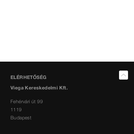
ELÉRHETŐSÉG
Viega Kereskedelmi Kft.
Fehérvári út 99
1119
Budapest