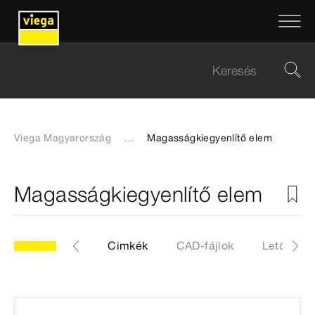
Viega Magyarország
...
Magasságkiegyenlítő elem
Magasságkiegyenlítő elem
2.89V
Cikk
Cimkék
CAD-fájlok
Letöltése