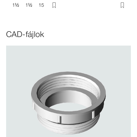
1
½
1
½
15
CAD-fájlok