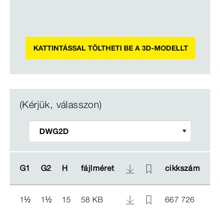
KATTINTÁSSAL TÖLTHETI BE A 3D-MODELLT
(Kérjük, válasszon)
G1
G1
G2
G2
H
H
fájlméret
fájlméret
cikkszám
cikkszám
1
½
1
½
15
58 KB
667 726