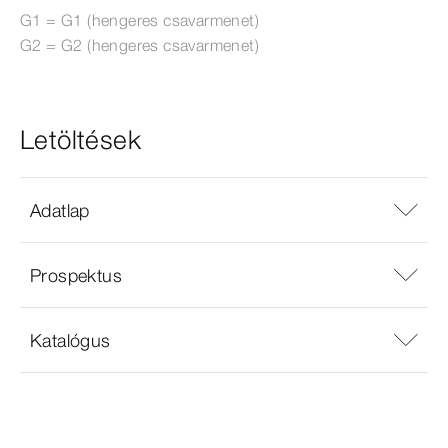
G1 = G1 (hengeres csavarmenet)
G2 = G2 (hengeres csavarmenet)
Letöltések
Adatlap
Prospektus
Katalógus