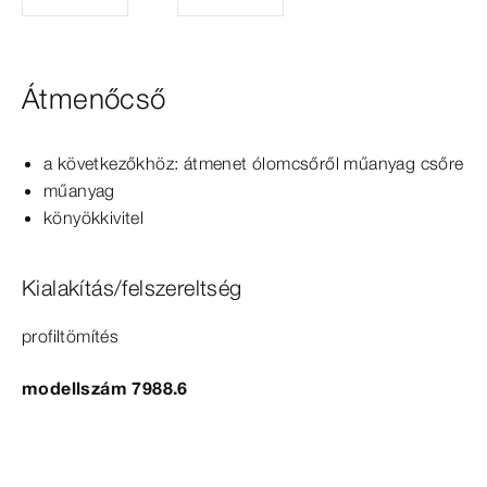
Átmenőcső
a következőkhöz: átmenet ólomcsőről műanyag csőre
műanyag
könyökkivitel
Kialakítás/felszereltség
profiltömítés
modellszám 7988.6