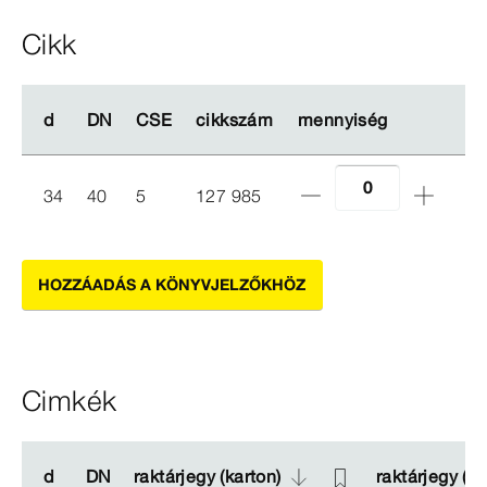
Cikk
d
d
DN
DN
CSE
CSE
cikkszám
cikkszám
mennyiség
mennyiség
34
40
5
127 985
HOZZÁADÁS A KÖNYVJELZŐKHÖZ
Cimkék
d
d
DN
DN
raktárjegy (karton)
raktárjegy (karton)
raktárjegy (et
raktárjegy (et