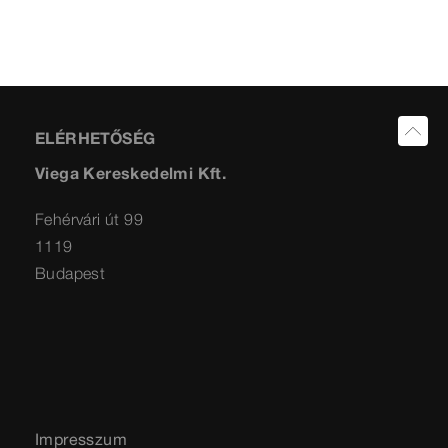
ELÉRHETŐSÉG
Viega Kereskedelmi Kft.
Fehérvári út 99
1119
Budapest
Impresszum