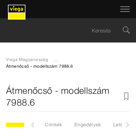
Viega Magyarország
...
Átmenőcső - modellszám 7988.6
Átmenőcső - modellszám
7988.6
88.6
Cikk
Cimkék
Engedélyek
Letöltése