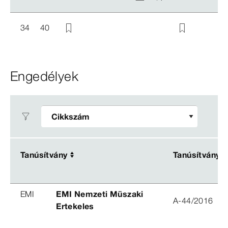
34
40
Engedélyek
Tanúsítvány
Tanúsítvány
Tanúsítvány
Tanúsítvány
EMI
EMI Nemzeti Müszaki
A-44/2016
Ertekeles