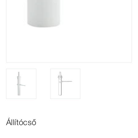
Állítócső