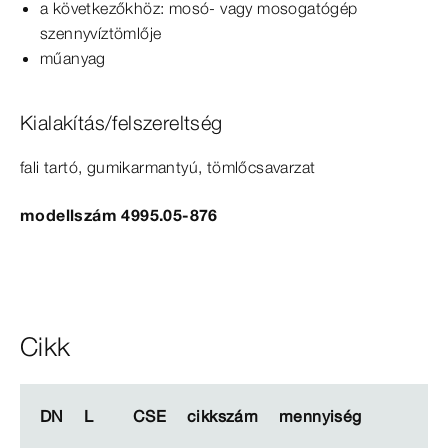
a következőkhöz: mosó- vagy mosogatógép
szennyvíztömlője
műanyag
Kialakítás/felszereltség
fali tartó, gumikarmantyú, tömlőcsavarzat
modellszám 4995.05-876
Cikk
DN
DN
L
L
CSE
CSE
cikkszám
cikkszám
mennyiség
mennyiség