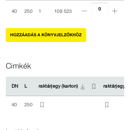
40
250
1
109 523
HOZZÁADÁS A KÖNYVJELZŐKHÖZ
Cimkék
DN
DN
L
L
raktárjegy (karton)
raktárjegy (karton)
raktárjegy (e
raktárjegy (e
40
250