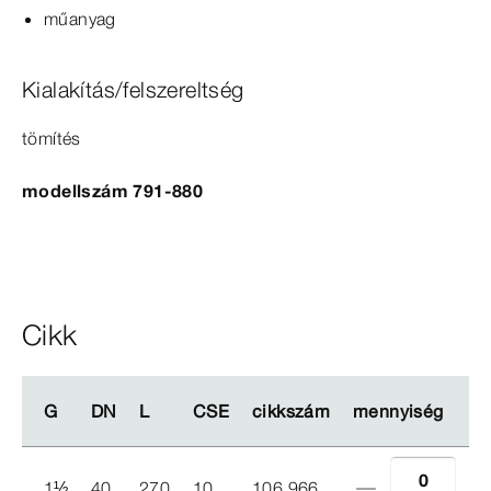
műanyag
Kialakítás/felszereltség
tömítés
modellszám 791-880
Cikk
G
G
DN
DN
L
L
CSE
CSE
cikkszám
cikkszám
mennyiség
mennyiség
1
½
40
270
10
106 966