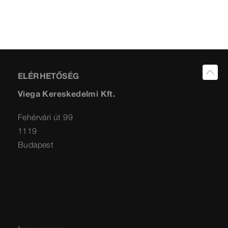
ELÉRHETŐSÉG
Viega Kereskedelmi Kft.
Fehérvári út 99
1119
Budapest