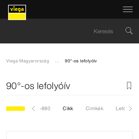
Viega Magyarország
...
90°-os lefolyóív
90°-os lefolyóív
modellszám 791-880
Cikk
Cimkék
Letöltése