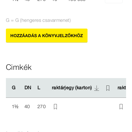
G = G (hengeres csavarmenet)
HOZZÁADÁS A KÖNYVJELZŐKHÖZ
Cimkék
G
G
DN
DN
L
L
raktárjegy (karton)
raktárjegy (karton)
raktár
raktár
1
½
40
270