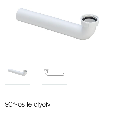
90°-os lefolyóív