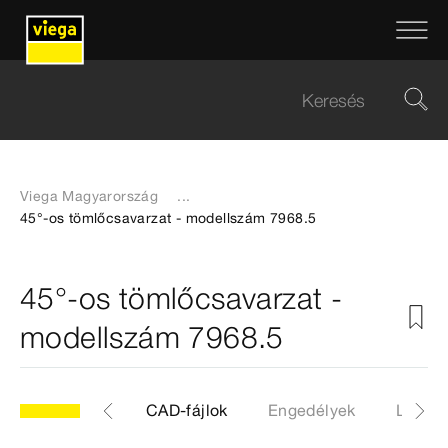
Viega Magyarország
...
45°-os tömlőcsavarzat - modellszám 7968.5
45°-os tömlőcsavarzat -
modellszám 7968.5
kk
Cimkék
CAD-fájlok
Engedélyek
Letölt