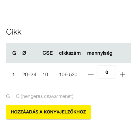
Cikk
G
G
Ø
Ø
CSE
CSE
cikkszám
cikkszám
mennyiség
mennyiség
1
20–24
10
109 530
G = G (hengeres csavarmenet)
HOZZÁADÁS A KÖNYVJELZŐKHÖZ