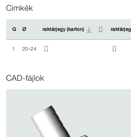
Cimkék
G
G
Ø
Ø
raktárjegy (karton)
raktárjegy (karton)
raktárjegy (
raktárjegy (
1
20–24
CAD-fájlok