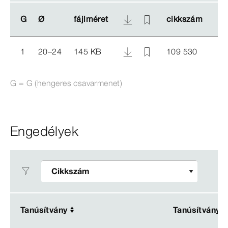
G
G
Ø
Ø
fájlméret
fájlméret
cikkszám
cikkszám
1
20–24
145 KB
109 530
G = G (hengeres csavarmenet)
Engedélyek
Tanúsítvány
Tanúsítvány
Tanúsítvány
Tanúsítvány