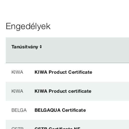
Engedélyek
Tanúsítvány
Tanúsítvány
KIWA
KIWA Product Certificate
KIWA
KIWA Product certificate
BELGA
BELGAQUA Certificate
CSTB
CSTB Certificate NF