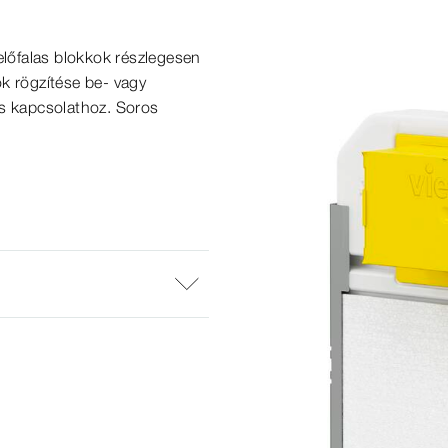
előfalas blokkok részlegesen
k rögzítése be- vagy
tos kapcsolathoz. Soros