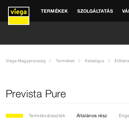
TERMÉKEK
SZOLGÁLTATÁS
VÁ
Viega Magyarország
Termékek
Katalógus
Előfalr
Prevista Pure
Termékválaszték
Általános rész
Enge