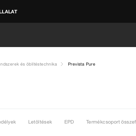
LLALAT
endszerek és öblítéstechnika
Prevista Pure
délyek
Letöltések
EPD
Termékcsoport összef