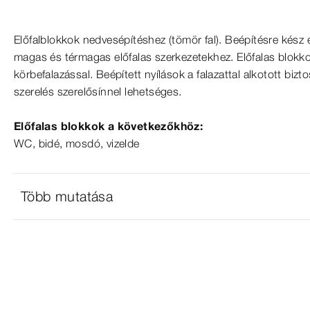
Előfalblokkok nedvesépítéshez (tömör fal). Beépítésre kész 
magas és térmagas előfalas szerkezetekhez. Előfalas blokko
körbefalazással. Beépített nyílások a falazattal alkotott biz
szerelés szerelősínnel lehetséges.
Előfalas blokkok a következőkhöz:
WC, bidé, mosdó, vizelde
Több mutatása