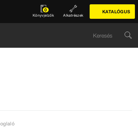
0
KATALÓGUS
Könyvjelzők
Alkatrészek
oglaló