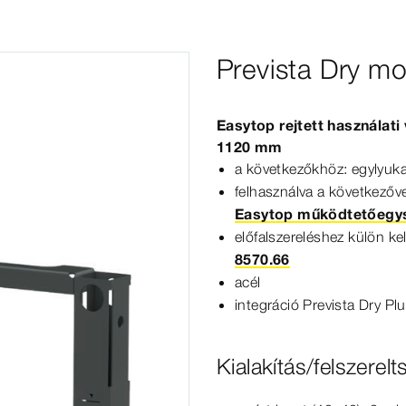
Prevista Dry m
Easytop rejtett használat
1120
mm
a következőkhöz: egylyu
felhasználva a következőv
Easytop működtetőegy
előfalszereléshez külön kel
8570.66
acél
integráció
Prevista
Dry
Plu
Kialakítás/felszerelt