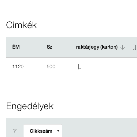
Cimkék
ÉM
ÉM
Sz
Sz
raktárjegy (karton)
raktárjegy (karton)
1120
500
Engedélyek