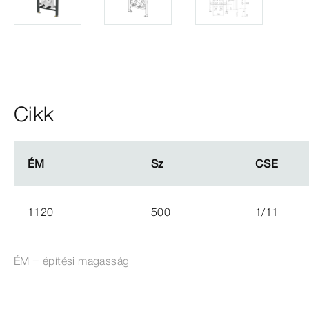
Cikk
ÉM
ÉM
Sz
Sz
CSE
CSE
1120
500
1/11
ÉM = építési magasság