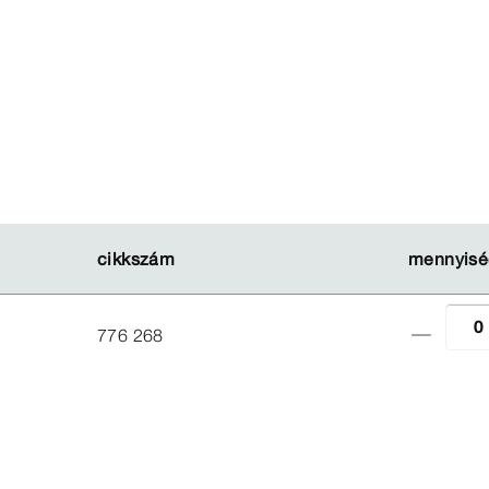
cikkszám
cikkszám
mennyisé
mennyisé
776 268