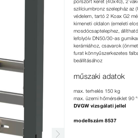
porszórt keret
(4
0x40), 2 vak
szilíciumbronz szelepház az (
védelem, tartó 2 Koax G2 mé
kimeneti oldalon (emeleti el
mosdócsaptelephez, állítha
lefolyóív DN50/30-as gumika
kerámiához, csavarok (önmet
furat könnyűszerkezetes falb
beállításához
műszaki adatok
max. terhelés 150
kg
max. üzemi hőmérséklet 90
DV
GW
vizsgálati
jellel
modellszám 8537