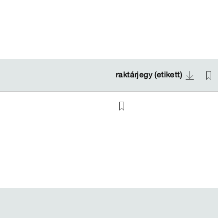
raktárjegy (etikett)
raktárjegy (etikett)