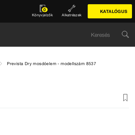
0
KATALÓGUS
Könyvjelzők
Alkatrészek
Prevista Dry mosdóelem - modellszám 8537