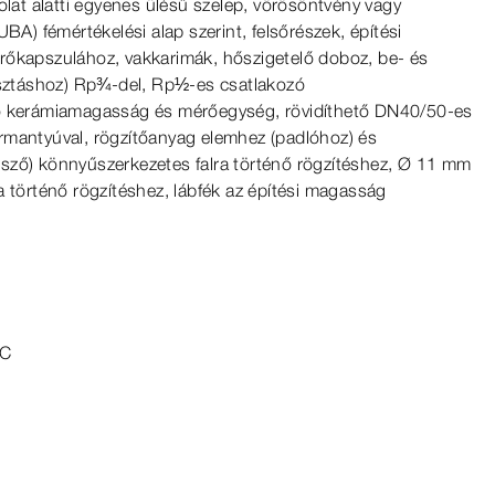
olat alatti egyenes ülésű szelep, vörösöntvény vagy
UBA) fémértékelési alap szerint, felsőrészek, építési
rőkapszulához, vakkarimák, hőszigetelő doboz, be- és
osztáshoz) Rp¾-del, Rp½-es csatlakozó
tó kerámiamagasság és mérőegység, rövidíthető DN40/50-es
rmantyúval, rögzítőanyag elemhez (padlóhoz) és
sző) könnyűszerkezetes falra történő rögzítéshez, Ø
11
mm
a történő rögzítéshez, lábfék az építési magasság
°C