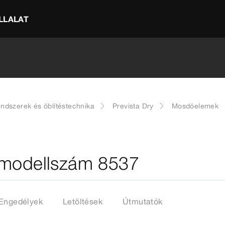
LLALAT
endszerek és öblítéstechnika
Prevista Dry
Mosdóelemek
 modellszám 8537
Engedélyek
Letöltések
Útmutatók