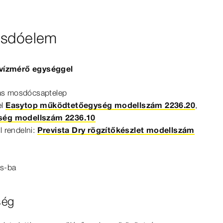
osdóelem
i vízmérő egységgel
kas mosdócsaptelep
el
Easytop működtetőegység modellszám 2236.20
,
ség modellszám 2236.10
l rendelni:
Prevista Dry rögzítőkészlet modellszám
s-​ba
ség