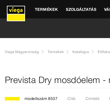
TERMÉKEK
SZOLGÁLTATÁS
VÁ
Viega Magyarország
Termékek
Katalógus
Előfalr
Prevista Dry mosdóelem -
modellszám 8537
Cikk
Cimkék