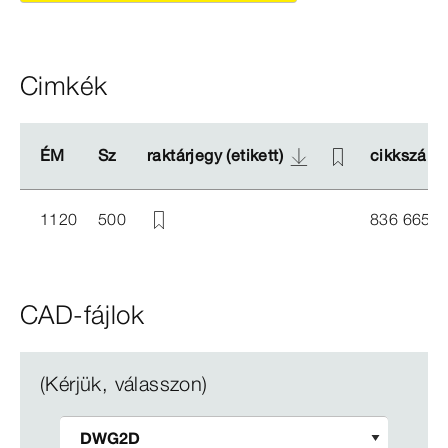
Cimkék
ÉM
ÉM
Sz
Sz
raktárjegy (etikett)
raktárjegy (etikett)
cikkszám
cikkszám
1120
500
836 665
CAD-fájlok
(Kérjük, válasszon)