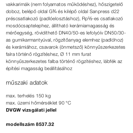
vakkarimák (nem folyamatos működéshez), hőszigetelő
doboz, belépő oldal G¾ és kilépő oldal Sanpress d22
préscsatlakozó (padlóelosztáshoz), Rp½-es csatlakozó
mosdócsaptelephez, állítható kerámiamagasság és
mérőegység, rövidíthető DN40/50-es lefolyóív DN50/30-
as gumikarmantyúval, rögzítőanyag elemhez (padlóhoz)
és kerámiához, csavarok (önmetsző) könnyűszerkezetes
falra történő rögzítéshez, Ø
11
mm
furat
könnyűszerkezetes falba történő rögzítéshez, lábfék az
építési magasság beállításához
műszaki adatok
max. terhelés 150
kg
max. üzemi hőmérséklet 90
°C
DV
GW
vizsgálati
jellel
modellszám 8537.32