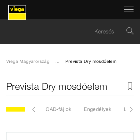
Viega Magyarország
...
Prevista Dry mosdóelem
Prevista Dry mosdóelem
kk
Cimkék
CAD-fájlok
Engedélyek
Letölt