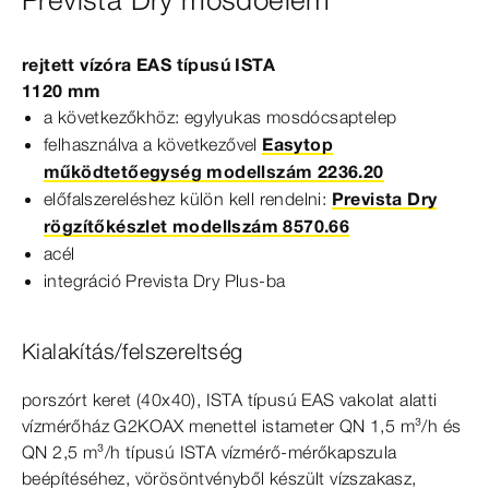
Prevista Dry mosdóelem
rejtett vízóra EAS típusú ISTA
1120
mm
a következőkhöz: egylyukas mosdócsaptelep
felhasználva a következővel
Easytop
működtetőegység modellszám 2236.20
előfalszereléshez külön kell rendelni:
Prevista Dry
rögzítőkészlet modellszám 8570.66
acél
integráció
Prevista
Dry
Plus-​ba
Kialakítás/felszereltség
porszórt keret
(4
0x40), ISTA típusú EAS vakolat alatti
vízmérőház G2KOAX menettel istameter QN 1,5 m³/h és
QN 2,5 m³/h típusú ISTA vízmérő-mérőkapszula
beépítéséhez, vörösöntvényből készült vízszakasz,