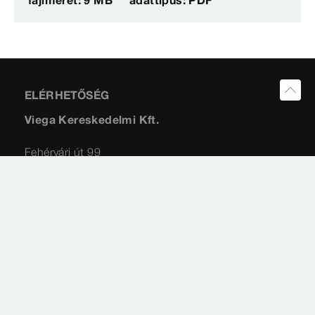
fájlméret: 9 MB
adattípus: PDF
ELÉRHETŐSÉG
Viega Kereskedelmi Kft.
Fehérvári út 99
1119
Budapest
Impresszum