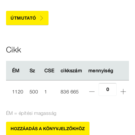
ÚTMUTATÓ
Cikk
ÉM
ÉM
Sz
Sz
CSE
CSE
cikkszám
cikkszám
mennyiség
mennyiség
1120
500
1
836 665
ÉM = építési magasság
HOZZÁADÁS A KÖNYVJELZŐKHÖZ