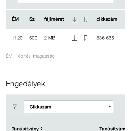
ÉM
ÉM
Sz
Sz
fájlméret
fájlméret
cikkszám
cikkszám
1120
500
2 MB
836 665
ÉM = építési magasság
Engedélyek
Tanúsítvány
Tanúsítvány
Tanúsítvány
Tanúsítvány