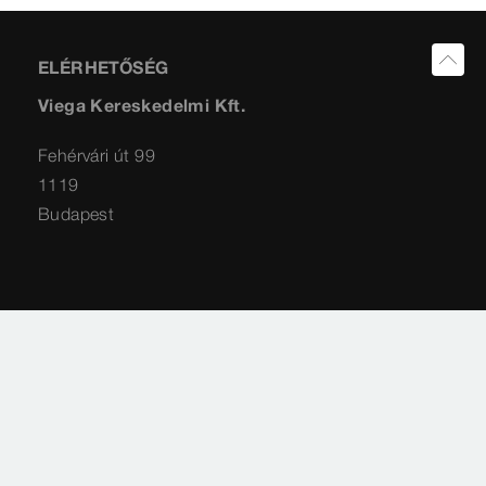
ELÉRHETŐSÉG
Viega Kereskedelmi Kft.
Fehérvári út 99
1119
Budapest
Impresszum
Jogi tájékoztatás
Adatvédelem