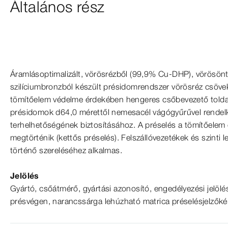
Általános rész
Áramlásoptimalizált, vörösrézből
(9
9,9% Cu-​DHP), vörösönt
szilíciumbronzból készült présidomrendszer vörösréz csöv
tömítőelem védelme érdekében hengeres csőbevezető toldatt
présidomok d64,0 mérettől nemesacél vágógyűrűvel rende
terhelhetőségének biztosításához. A préselés a tömítőelem 
megtörténik (kettős préselés). Felszállóvezetékek és szinti l
történő szereléséhez alkalmas.
Jelölés
Gyártó, csőátmérő, gyártási azonosító, engedélyezési jelöl
présvégen, narancssárga lehúzható matrica préselésjelzőké