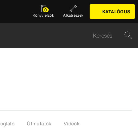
0
KATALÓGUS
Könyvjelzők
Alkatrészek
oglaló
Útmutatók
Videók