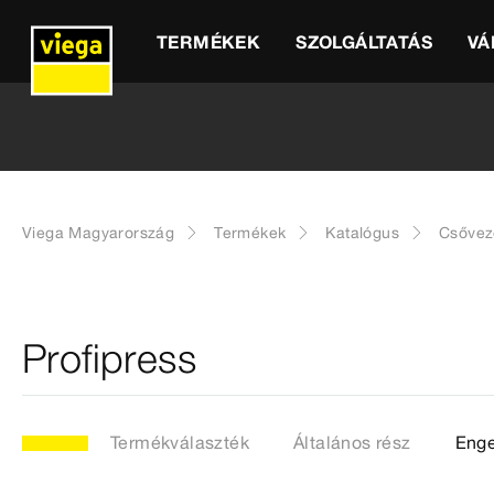
TERMÉKEK
SZOLGÁLTATÁS
VÁ
Viega Magyarország
Termékek
Katalógus
Csővez
Profipress
Termékválaszték
Általános rész
Enge