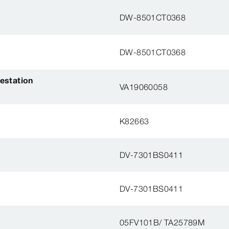
DW-8501CT0368
DW-8501CT0368
estation
VA19060058
K82663
DV-7301BS0411
DV-7301BS0411
05FV101B/ TA25789M