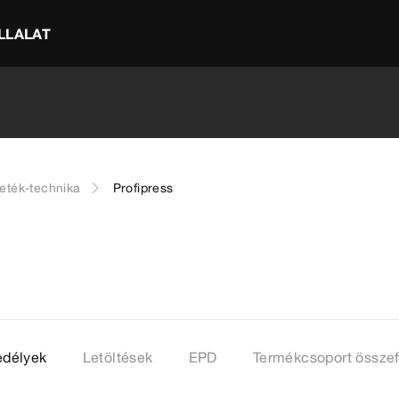
LLALAT
eték-technika
Profipress
délyek
Letöltések
EPD
Termékcsoport összef