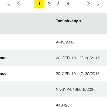
1
2
3
4
Tanúsítvány
Tanúsítvány
A-43/2016
ance
20-CPR-191-(C-30/2016)
ance
20-CPR-191-(C-30/2016)
NNGYK/01990-8/2026
K46428