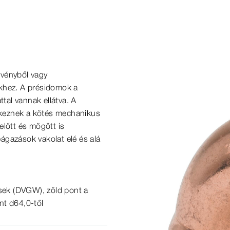
vényből vagy
ekhez. A présidomok a
al vannak ellátva. A
lkeznek a kötés mechanikus
előtt és mögött is
eágazások vakolat elé és alá
ések (DVGW), zöld pont a
nt d64,0-től