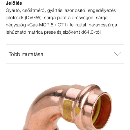
Jelölés
Gyártó, csőátmérő, gyártási azonosító, engedélyezési
jelölések (DVGW), sárga pont a présvégen, sárga
négyszög »Gas MOP 5 / GT1« felirattal, narancssárga
lehúzható matrica préselésjelzőként d64,0-től
Több mutatása