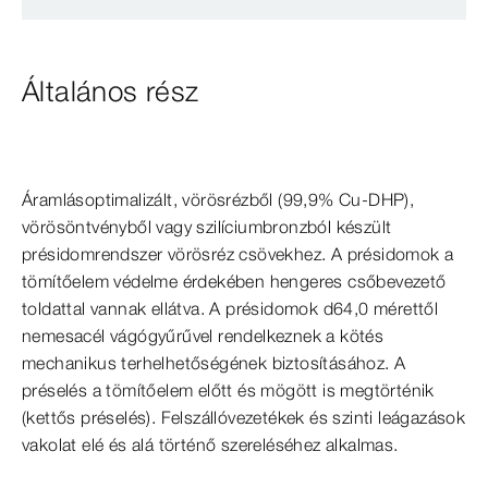
Általános rész
Áramlásoptimalizált, vörösrézből
(9
9,9% Cu-​DHP),
vörösöntvényből vagy szilíciumbronzból készült
présidomrendszer vörösréz csövekhez. A présidomok a
tömítőelem védelme érdekében hengeres csőbevezető
toldattal vannak ellátva. A présidomok d64,0 mérettől
nemesacél vágógyűrűvel rendelkeznek a kötés
mechanikus terhelhetőségének biztosításához. A
préselés a tömítőelem előtt és mögött is megtörténik
(kettős préselés). Felszállóvezetékek és szinti leágazások
vakolat elé és alá történő szereléséhez alkalmas.