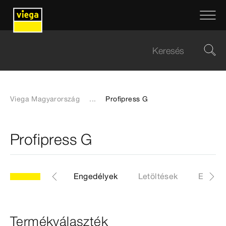
Viega Magyarország
...
Profipress G
Profipress G
Általános rész
Engedélyek
Letöltések
EPD
Termékválaszték