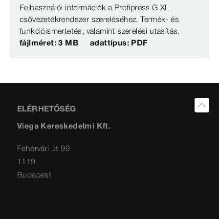
Felhasználói információk a Profipress G XL
csővezetékrendszer szereléséhez. Termék- és
funkcióismertetés, valamint szerelési utasítás.
fájlméret: 3 MB
adattípus: PDF
ELÉRHETŐSÉG
Viega Kereskedelmi Kft.
Fehérvári út 99
1119
Budapest