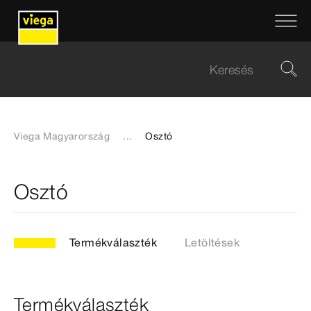
Viega Magyarország
...
Osztó
Osztó
Termékválaszték
Letöltések
Termékválaszték