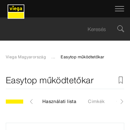
Viega Magyarország
...
Easytop működtetőkar
Easytop működtetőkar
5.93
Cikk
Használati lista
Cimkék
CAD-f