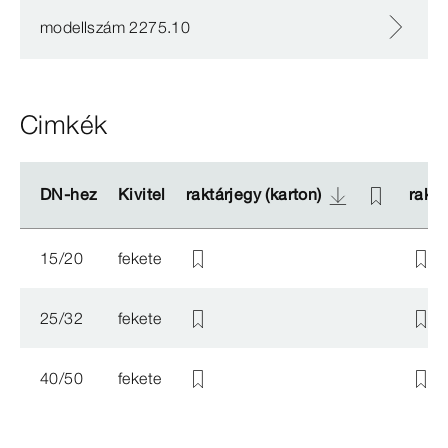
modellszám 2275.10
Cimkék
DN-​hez
DN-​hez
Kivitel
Kivitel
raktárjegy (karton)
raktárjegy (karton)
raktá
raktá
15/20
fekete
25/32
fekete
40/50
fekete