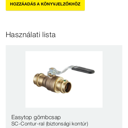
HOZZÁADÁS A KÖNYVJELZŐKHÖZ
Használati lista
Easytop gömbcsap
SC‑Contur-ral (biztonsági kontúr)