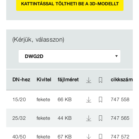
KATTINTÁSSAL TÖLTHETI BE A 3D-MODELLT
(Kérjük, válasszon)
DN-​hez
DN-​hez
Kivitel
Kivitel
fájlméret
fájlméret
cikkszám
cikkszám
15/20
fekete
66 KB
747 558
25/32
fekete
44 KB
747 565
40/50
fekete
67 KB
747 572