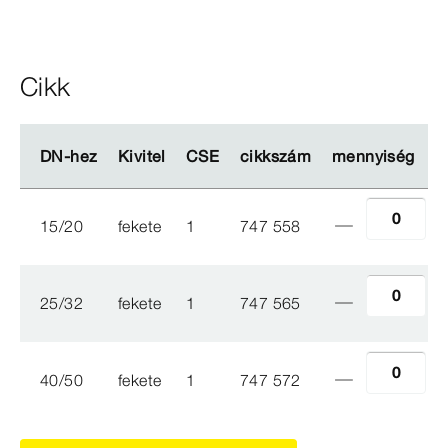
Cikk
DN-​hez
DN-​hez
Kivitel
Kivitel
CSE
CSE
cikkszám
cikkszám
mennyiség
mennyiség
15/20
fekete
1
747 558
25/32
fekete
1
747 565
40/50
fekete
1
747 572