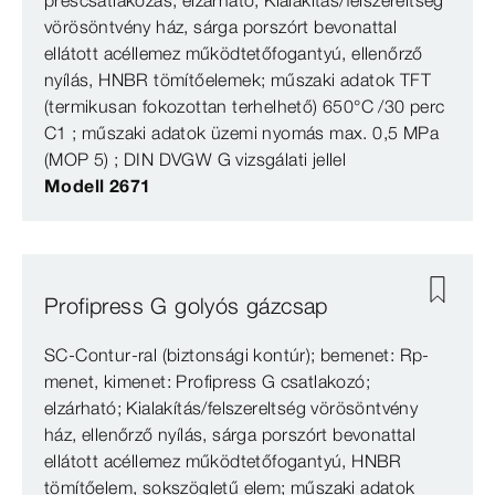
préscsatlakozás; elzárható; Kialakítás/felszereltség
vörösöntvény ház, sárga porszórt bevonattal
ellátott acéllemez működtetőfogantyú, ellenőrző
nyílás, HNBR tömítőelemek; műszaki adatok TFT
(termikusan fokozottan terhelhető) 650°C /30 perc
C1 ; műszaki adatok üzemi nyomás max. 0,5 MPa
(MOP 5) ; DIN DVGW G vizsgálati jellel
Modell 2671
Profipress G golyós gázcsap
SC‑Contur-ral (biztonsági kontúr); bemenet: Rp-
menet, kimenet: Profipress G csatlakozó;
elzárható; Kialakítás/felszereltség vörösöntvény
ház, ellenőrző nyílás, sárga porszórt bevonattal
ellátott acéllemez működtetőfogantyú, HNBR
tömítőelem, sokszögletű elem; műszaki adatok