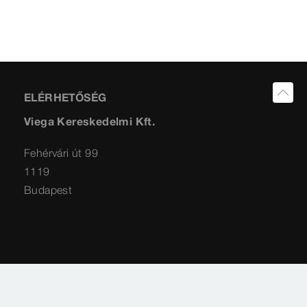
ELÉRHETŐSÉG
Viega Kereskedelmi Kft.
Fehérvári út 99
1119
Budapest
Impresszum