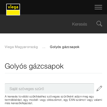
Viega Magyarország
...
Golyós gázcsapok
Golyós gázcsapok
A keresés további szűkítéséhez szöveges szűrőként adjon meg egy
termékleírást, egy modell- vagy cikkszámot, egy EAN-számot vagy valami
más keresőkifejezést.